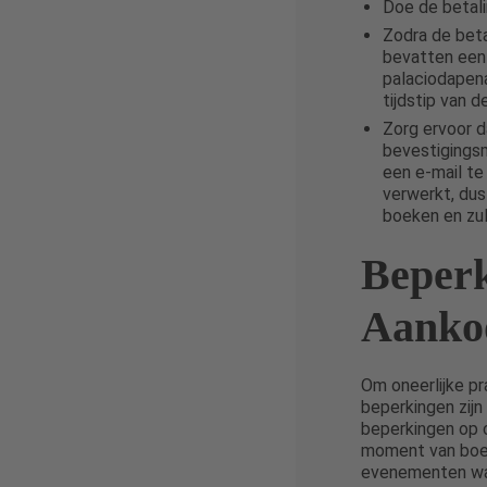
Doe de betali
Zodra de beta
bevatten een 
palaciodapenat
tijdstip van d
Zorg ervoor d
bevestigingsm
een e-mail te
verwerkt, dus
boeken en zu
Beperk
Aanko
Om oneerlijke pr
beperkingen zijn
beperkingen op 
moment van boeke
evenementen waa