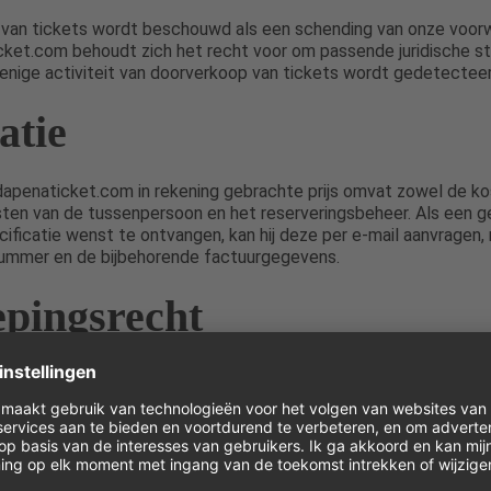
van tickets wordt beschouwd als een schending van onze voor
cket.com behoudt zich het recht voor om passende juridische s
enige activiteit van doorverkoop van tickets wordt gedetecteer
atie
dapenaticket.com in rekening gebrachte prijs omvat zowel de ko
sten van de tussenpersoon en het reserveringsbeheer. Als een g
ificatie wenst te ontvangen, kan hij deze per e-mail aanvragen
nummer en de bijbehorende factuurgegevens.
pingsrecht
et in de Europese consumentenbeschermingswetgeving, is het 
ing wanneer de dienst volledig of gedeeltelijk is uitgevoerd al
e en expliciete toestemming heeft gegeven en erkent dat hij zij
 verliest zodra het contract volledig is uitgevoerd door de verko
oment van aankoop. Bovendien is het herroepingsrecht niet van
ifieke datum of periode voor de levering van de dienst is verst