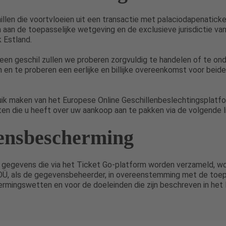
llen die voortvloeien uit een transactie met palaciodapenatick
 aan de toepasselijke wetgeving en de exclusieve jurisdictie v
 Estland.
 een geschil zullen we proberen zorgvuldig te handelen of te on
en te proberen een eerlijke en billijke overeenkomst voor beide 
uik maken van het Europese Online Geschillenbeslechtingsplatf
en die u heeft over uw aankoop aan te pakken via de volgende li
ensbescherming
ke gegevens die via het Ticket Go-platform worden verzameld, w
OÜ, als de gegevensbeheerder, in overeenstemming met de toep
mingswetten en voor de doeleinden die zijn beschreven in het 