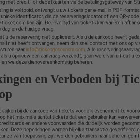
ng met credit- of debetkaarten via de betalingsgateway van Str
ling is voltooid, ontvangt u uw tickets per e-mail in PDF-formaa
unieke identificator, die de reserveringslocator of een QR-cod
icket.com kan zijn. De levertijd van tickets kan variëren afhanke
e dag en de huidige vraag.
at u de reservering niet dupliceert. Als u de aankoop heeft ged
ail niet heeft ontvangen, neem dan snel contact met ons op vi
 sturen naar
info@ticketgotourism.com
. Alle reserveringsaanvr
 als u opnieuw een aanvraag verzendt, gaan we ervan uit dat u ex
llen we deze dienovereenkomstig beheren.
ingen en Verboden bij Tic
op
aktijken bij de aankoop van tickets voor elk evenement te voor
 op het maximale aantal tickets dat een gebruiker kan verwerven
creditcards en andere voorwaarden die duidelijk worden gecom
n. Deze beperkingen worden bij elke transactie geverifieerd en
r ze van toepassing zijn, worden gebruikers naar behoren geïn