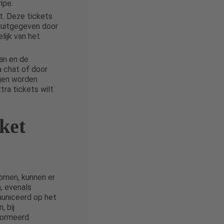
ipe.
t. Deze tickets
e uitgegeven door
lijk van het
aan en de
a chat of door
agen worden
tra tickets wilt
ket
komen, kunnen er
, evenals
municeerd op het
, bij
formeerd.