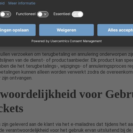
rneren
 tickets niet beschikbaar zijn, zal palaciodapenaticket.com de kl
eden om hun reservering aan te passen. Als er geen geschikte d
een terugbetaling verwerkt, indien van toepassing.
ullen verzoeken om terugbetaling en annulering onderworpen zij
dslijnen van de dienst- of productaanbieder. Elk product kan spe
en die het terugbetalings-, wijzigings- of annuleringsproces re
gbetalingen kunnen alleen worden verwerkt zodra de overeenkom
 zijn ontvangen.
woordelijkheid voor Gebr
ckets
 zijn geleverd aan de klant via het e-mailadres dat tijdens het 
de verantwoordelijkheid voor het gebruik ervan uitsluitend bij de 