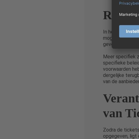
Retou
In het geval dat
mogelijkheid bi
gevonden, wordt 
Meer specifiek z
specifieke belei
voorwaarden hebb
dergelijke teru
van de aanbieder
Verant
van Ti
Zodra de tickets
opgegeven, ligt 