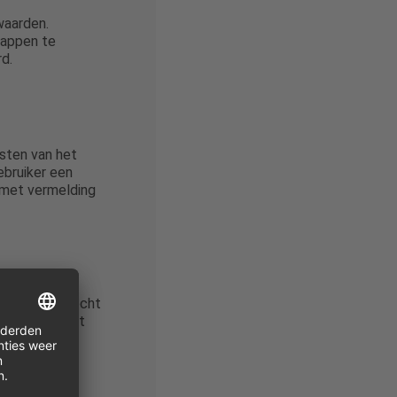
waarden.
tappen te
d.
sten van het
ebruiker een
, met vermelding
herroepingsrecht
s de consument
n
per, dat wil
 toepassing
rekt.