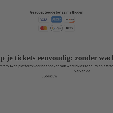
Geaccepteerde betaalmethoden
p je tickets eenvoudig: zonder wach
vertrouwde platform voor het boeken van wereldklasse tours en attrac
dek meer tours en attracties op Travify.com
. Verken de
tours in Medel
a op MedellinTickets.com
. Boek uw
tickets voor Parijse bezienswaar
op Paris-Ticket.com
.
avify, Powered by TicketGo. Valukoja tn 8/2, 11415, Tallinn, Estland. Alle rechten voo