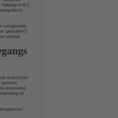
Valukoja tn 8/2,
veringsdienst
n vastgesteld,
na "gebruikers")
om-portaal.
egangs
an activiteiten
n gedeeld,
e reservering
eservering te
nkoopproces: