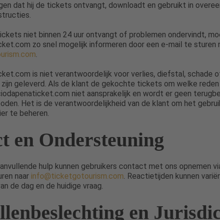
gen dat hij de tickets ontvangt, downloadt en gebruikt in ove
structies.
tickets niet binnen 24 uur ontvangt of problemen ondervindt, moe
ket.com zo snel mogelijk informeren door een e-mail te sturen 
ourism.com
.
ket.com is niet verantwoordelijk voor verlies, diefstal, schade o
 zijn geleverd. Als de klant de gekochte tickets om welke reden
aciodapenaticket.com niet aansprakelijk en wordt er geen terugbe
oden. Het is de verantwoordelijkheid van de klant om het gebrui
ier te beheren.
t en Ondersteuning
aanvullende hulp kunnen gebruikers contact met ons opnemen vi
uren naar
info@ticketgotourism.com
. Reactietijden kunnen varië
van de dag en de huidige vraag.
llenbeslechting en Jurisdic