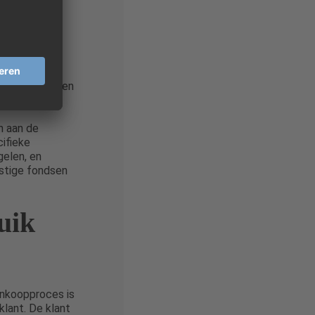
ant de
atum kan worden
n aan de
cifieke
gelen, en
stige fondsen
uik
aankoopproces is
klant. De klant