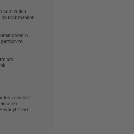
et.com zullen
an de rechtbanken
derhandelen in
partijen te
orm om
nk.
orden verwerkt
asselijke
Privacybeleid.