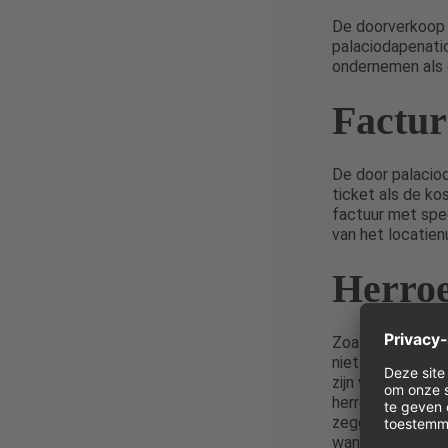
De doorverkoop 
palaciodapenati
ondernemen als 
Factur
De door palacio
ticket als de ko
factuur met spec
van het locatie
Herroe
Zoals uiteengez
niet van toepass
zijn voorafgaand
herroepingsrecht
zeggen op het m
wanneer een spec