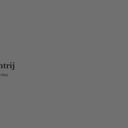
trij
ties.
lín,
digheden
rbehouden.