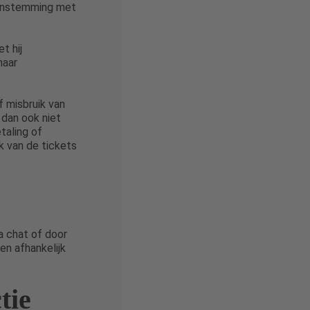
reenstemming met
t hij
naar
f misbruik van
 dan ook niet
taling of
k van de tickets
a chat of door
ren afhankelijk
tie