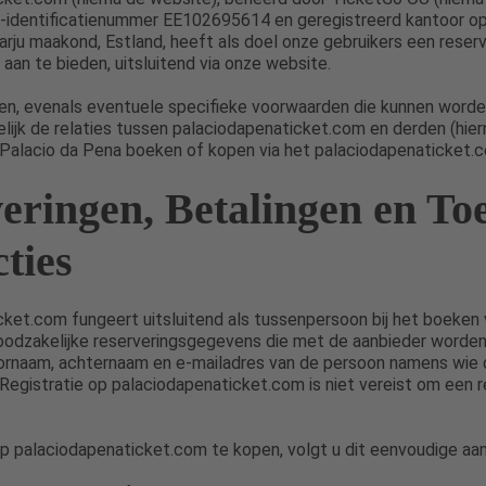
identificatienummer EE102695614 en geregistreerd kantoor op 
Harju maakond, Estland, heeft als doel onze gebruikers een reser
 aan te bieden, uitsluitend via onze website.
n, evenals eventuele specifieke voorwaarden die kunnen worde
elijk de relaties tussen palaciodapenaticket.com en derden (hier
 Palacio da Pena boeken of kopen via het palaciodapenaticket.c
eringen, Betalingen en To
cties
ket.com fungeert uitsluitend als tussenpersoon bij het boeken v
noodzakelijke reserveringsgegevens die met de aanbieder worde
rnaam, achternaam en e-mailadres van de persoon namens wie d
egistratie op palaciodapenaticket.com is niet vereist om een r
p palaciodapenaticket.com te kopen, volgt u dit eenvoudige aa