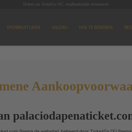
Tickets via TicketGo OÜ, onafhankelijke leverancier.
OPENINGSTIJDEN
GALERIJ
HOE TE BEREIKEN
REG
emene Aankoopvoorwaa
an palaciodapenaticket.co
cket.com (hierna de website), beheerd door TicketGo OÜ (hierna