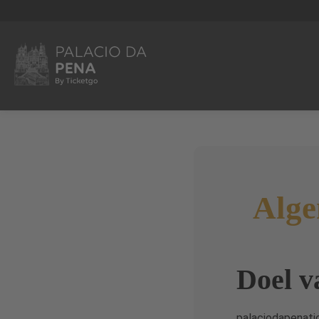
Alg
Doel v
palaciodapenati