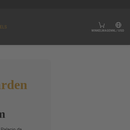
ELS
WINKELWAGEN
NL
/
USD
rden
m
 Palacio da