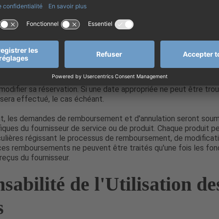
ation une fois le contrat entièrement exécuté par le vendeur, c'e
t. De plus, le droit de rétractation ne s'applique pas lorsqu'une
ue pour la prestation du service a été fournie.
rs
es tickets ne sont pas disponibles, palaciodapenaticket.com pro
 modifier sa réservation. Si une date appropriée ne peut être tro
era effectué, le cas échéant.
t, les demandes de remboursement et d'annulation seront soum
fiques du fournisseur de service ou de produit. Chaque produit p
culières régissant le processus de remboursement, de modificat
 ces remboursements ne peuvent être traités qu'une fois les fon
eçus du fournisseur.
abilité de l'Utilisation de
s