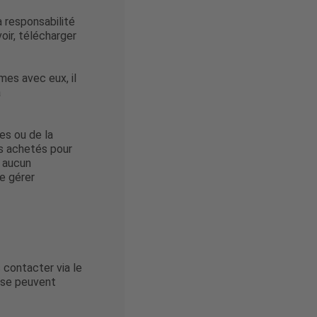
la responsabilité
oir, télécharger
mes avec eux, il
à
es ou de la
ets achetés pour
t aucun
e gérer
 contacter via le
nse peuvent