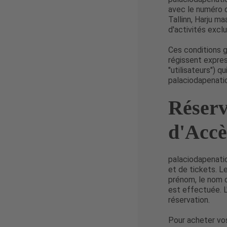
avec le numéro d
Tallinn, Harju ma
d'activités excl
Ces conditions g
régissent expres
"utilisateurs") q
palaciodapenati
Réserv
d'Accè
palaciodapenatic
et de tickets. L
prénom, le nom d
est effectuée. L
réservation.
Pour acheter vos