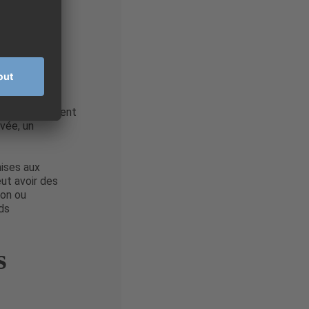
st-à-dire au
 date ou une
posera au client
uvée, un
ises aux
eut avoir des
ion ou
ds
s