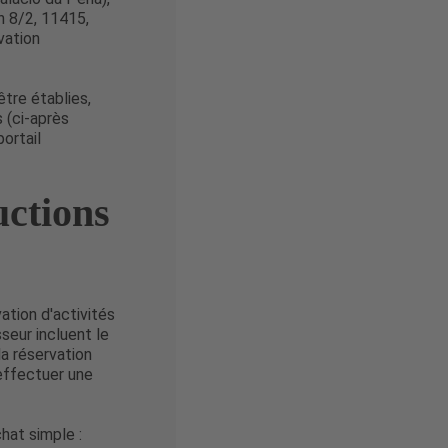
n 8/2, 11415,
rvation
être établies,
 (ci-après
portail
uctions
ation d'activités
seur incluent le
la réservation
 effectuer une
hat simple :