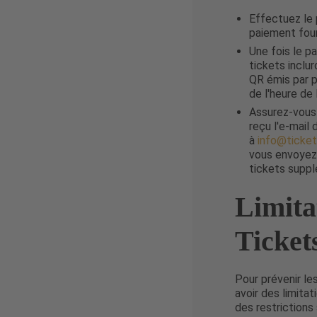
Effectuez le 
paiement four
Une fois le p
tickets inclur
QR émis par p
de l'heure de
Assurez-vous 
reçu l'e-mail
à
info@ticke
vous envoyez
tickets suppl
Limita
Ticket
Pour prévenir le
avoir des limita
des restrictions