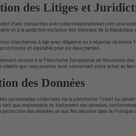
ion des Litiges et Juridict
ulant d'une transaction avec palaciodapenaticket.com sera soum
cable et à la juridiction exclusive des tribunaux de la République 
, nous chercherons à agir avec diligence ou à négocier de bonne f
 accord juste et équitable pour les deux parties.
lement recourir à la Plateforme Européenne de Résolution des 
e plainte que vous pourriez avoir concernant votre achat au lien 
tion des Données
es personnelles collectées via la plateforme Ticket Go seront 
n tant que responsable du traitement des données, conformémen
la protection des données et aux fins décrites dans la Politique 