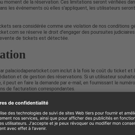
 moment de la réservation. Ces limitations seront vérifiées da
dans les événements où elles s'appliquent, les utilisateurs sero
ckets sera considérée comme une violation de nos conditions g
ket.com se réserve le droit d'engager des poursuites judiciaires
revente de tickets est détectée.
ation
par palaciodapenaticket.com inclut à la fois le coût du ticket et 
édiation et de gestion des réservations. Si un utilisateur souhait
, il peut en faire la demande par e-mail, en fournissant le numér
ons de facturation correspondantes.
de Rétractation
ans la législation européenne sur la protection des consommate
s'applique pas lorsque le service a été entièrement ou partielle
a donné son consentement préalable et explicite et reconnaît 