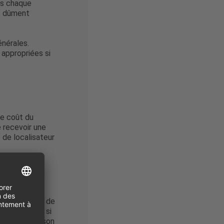
ns chaque
nt dûment
énérales.
 appropriées si
le coût du
e recevoir une
o de localisateur
urs, le droit de
ment exécuté si
qu'il perdra son