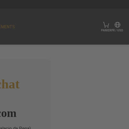
EMENTS
PANIER
FR
/
USD
chat
.com
alacio da Pena),