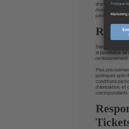
droit de rétract
moment de l'acha
période spécifiq
Retou
Dans le cas où l
la possibilité de
remboursement s
Plus précisémen
politiques spéci
conditions parti
d'annulation, et
correspondants r
Respons
Ticket