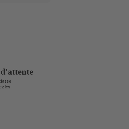
 d'attente
classe
rez les
our les