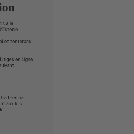
ion
is à la
d'Estonie.
oi et tenterons
Litiges en Ligne
suivant.
traitées par
t aux lois
de