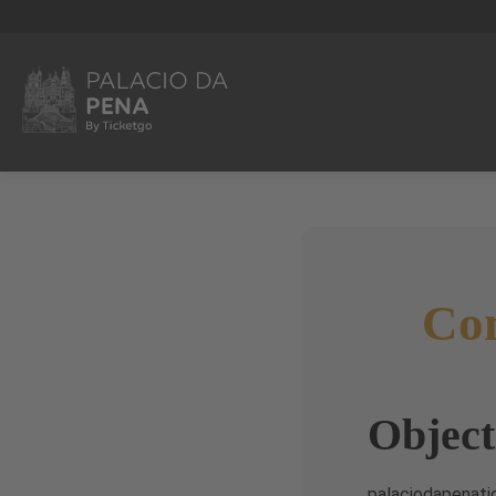
Con
Object
palaciodapenatic