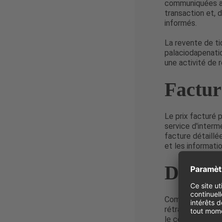
communiquées au
transaction et, 
informés.
La revente de ti
palaciodapenatic
une activité de 
Factur
Le prix facturé 
service d'interm
facture détaillée
et les informati
Droit 
Comme détaillé d
rétractation ne 
le consommateur 