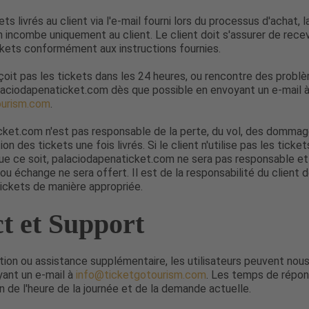
ets livrés au client via l'e-mail fourni lors du processus d'achat, 
on incombe uniquement au client. Le client doit s'assurer de recev
tickets conformément aux instructions fournies.
reçoit pas les tickets dans les 24 heures, ou rencontre des problè
laciodapenaticket.com dès que possible en envoyant un e-mail 
ourism.com
.
cket.com n'est pas responsable de la perte, du vol, des dommag
ion des tickets une fois livrés. Si le client n'utilise pas les tick
ue ce soit, palaciodapenaticket.com ne sera pas responsable e
 échange ne sera offert. Il est de la responsabilité du client d
 tickets de manière appropriée.
t et Support
ion ou assistance supplémentaire, les utilisateurs peuvent nous
yant un e-mail à
info@ticketgotourism.com
. Les temps de répo
on de l'heure de la journée et de la demande actuelle.