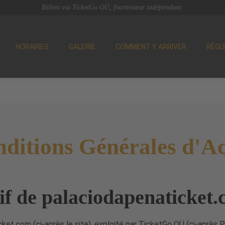
Billets via TicketGo OÜ, fournisseur indépendant.
HORAIRES
GALERIE
COMMENT Y ARRIVER
RÈGL
ditions Générales d'A
if de palaciodapenaticket
ket.com (ci-après le site), exploité par TicketGo OÜ (ci-après P