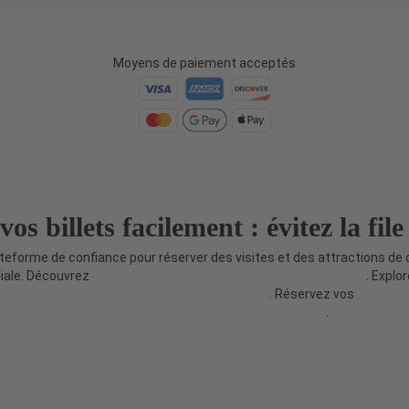
Moyens de paiement acceptés
os billets facilement : évitez la file
ateforme de confiance pour réserver des visites et des attractions de 
iale. Découvrez
plus de visites et d'attractions sur Travify.com
. Explo
 à Medellín, Colombie sur MedellinTickets.com
. Réservez vos
billets p
attractions de Paris sur Paris-Ticket.com
.