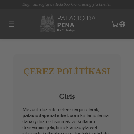
Bağımsız sağlayıcı TicketGo OÜ aracılığıyla biletler.
☰
ÇEREZ POLİTİKASI
Giriş
Mevcut düzenlemelere uygun olarak,
palaciodapenaticket.com
kullanıcılarına
daha iyi hizmet sunmak ve kullanıcı
deneyimini geliştirmek amacıyla web
sitesinde kullanılan çerezler hakkında bilgi