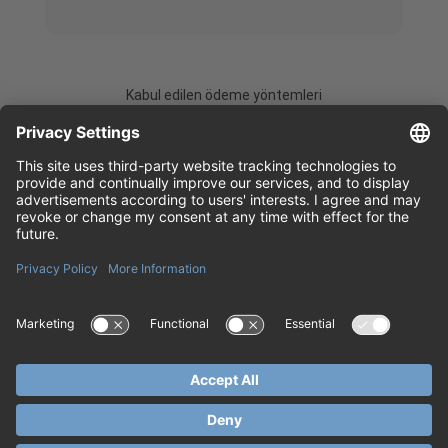
Kabul edilen ödeme yöntemleri
Biletlerini Kolayca Al: Bekleme
Dünya çapında turlar ve atraksiyonlar için güvenilir rezervasyon
platformu. Daha fazla tur ve atraksiyon için
Travify.com
’u ziyaret edin.
Kolombiya Medellín turları için
MedellinTickets.com
’u keşfedin. Paris’in
güzel mekanlarına bilet almak için
Paris-Ticket.com
’u ziyaret edin.
Gizlilik ayarları
Şartlar ve Koşullar
Çerez Politikası
Gizlilik Politikası