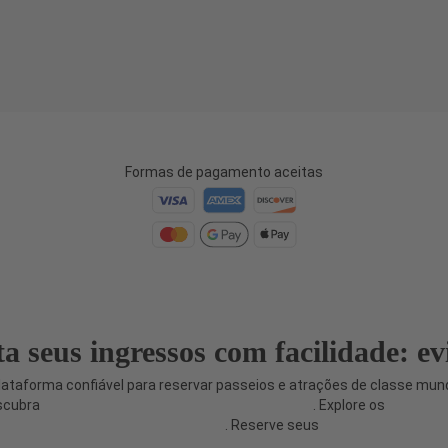
Formas de pagamento aceitas
 seus ingressos com facilidade: evi
lataforma confiável para reservar passeios e atrações de classe mund
scubra
mais passeios e atrações em Travify.com
. Explore os
passeios
n, Colômbia no MedellinTickets.com
. Reserve seus
ingressos para as 
de Paris no Paris-Ticket.com
.