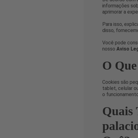
informações sobr
aprimorar a expe
Para isso, expli
disso, fornecem
Você pode consul
nosso
Aviso Le
O Que
Cookies são peq
tablet, celular 
o funcionamento 
Quais 
palaci