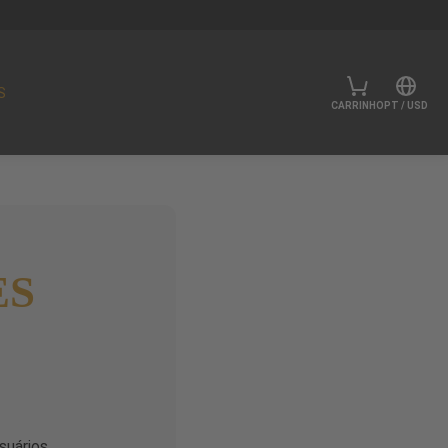
S
CARRINHO
PT
/
USD
ES
suários