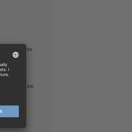
 cookies, o site
a forma como ele
s:
e chat ou as