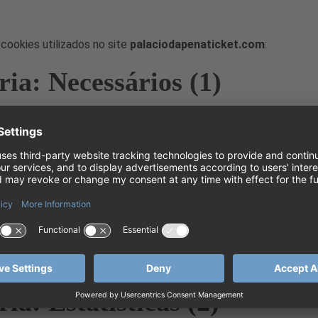
cookies utilizados no site
palaciodapenaticket.com
:
ia: Necessários (1)
sários são essenciais para o funcionamento do site. Sem esses
ar corretamente. Abaixo está o cookie necessário utilizado:
ia: Preferências (2)
erências permitem que o site lembre informações que alteram 
e apresenta. Abaixo estão os cookies de preferências utilizado
:
Usado para lembrar se o usuário minimizou ou fechou a caixa d
p-up no site.
ia: Estatísticas (2)