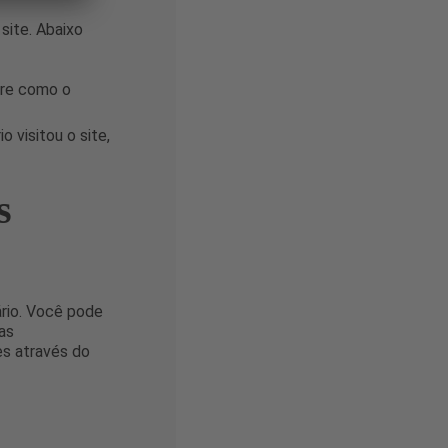
site. Abaixo
bre como o
 visitou o site,
s
rio. Você pode
as
es através do