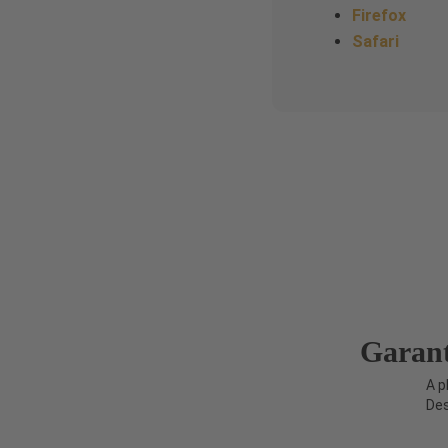
Firefox
Safari
Garanta
A p
De
Medellí