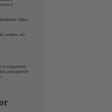
rviço e
finalidade. Além
 de cookies, em
vo (computador,
dos para garantir
.
or