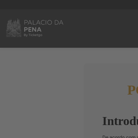
P
Introd
De acordo com a