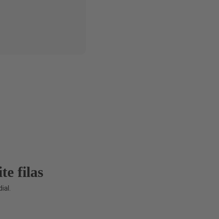
te filas
ial.
 em
atrações