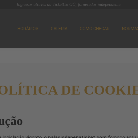
Ingressos através da TicketGo OÜ, fornecedor independente.
HORÁRIOS
GALERIA
COMO CHEGAR
NORMA
OLÍTICA DE COOKI
ução
 legislação vigente, o
palaciodapenaticket.com
fornece aos u