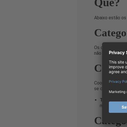
Quê?
Abaixo estão os 
Categor
Os cookies neces
não pode funcion
Categor
Cookies de pref
se comporta ou s
Tidio Estado
mensagens po
Categor