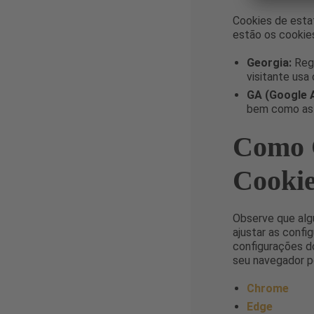
Cookies de esta
estão os cookies
Georgia:
Regi
visitante usa 
GA (Google A
bem como as d
Como C
Cooki
Observe que alg
ajustar as confi
configurações d
seu navegador p
Chrome
Edge