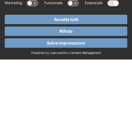
Ingresso con data e ora riservate per il
Palacio
Orari e accesso
Parco da Pena: 9:00 – 19:00
Palacio da Pena: 9:30 – 18:30
Ultimo ingresso / ultimo biglietto: 18:00
L'orario selezionato corrisponde all'accesso
al Palacio
Si consiglia di arrivare con sufficiente
anticipo
Cosa NON include
Guida dal vivo