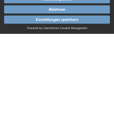
Öffnungszeiten und Zugang
Parque da Pena: 9:00 – 19:00
Palacio da Pena: 9:30 – 18:30
Letzter Einlass / letztes Ticket: 18:00
Die gewählte Uhrzeit entspricht dem
Zugang zum Palast
Es wird empfohlen, rechtzeitig anzukommen
Was NICHT enthalten ist
Live-Guide
Transport nach Sintra
Interner Transfer durch den Park, es sei
denn, separat gekauft